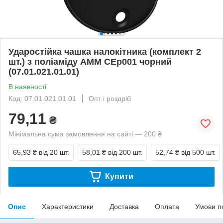
Ударостійка чашка налокітника (комплект 2
шт.) з поліаміду AMM CEp001 чорний
(07.01.021.01.01)
В наявності
Код: 07.01.021.01.01
Опт і роздріб
79,11
₴
Мінімальна сума замовлення на сайті — 200 ₴
65,93 ₴
від 20 шт.
58,01 ₴
від 200 шт.
52,74 ₴
від 500 шт.
Купити
Опис
Характеристики
Доставка
Оплата
Умови п