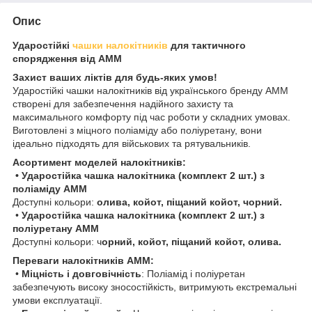
Опис
Ударостійкі
чашки налокітників
для тактичного
спорядження від AMM
Захист ваших ліктів для будь-яких умов!
Ударостійкі чашки налокітників від українського бренду AMM
створені для забезпечення надійного захисту та
максимального комфорту під час роботи у складних умовах.
Виготовлені з міцного поліаміду або поліуретану, вони
ідеально підходять для військових та рятувальників.
Асортимент моделей налокітників:
• Ударостійка чашка налокітника (комплект 2 шт.) з
поліаміду AMM
Доступні кольори:
олива, койот, піщаний койот, чорний.
•
Ударостійка чашка налокітника (комплект 2 шт.) з
поліуретану AMM
Доступні кольори: ч
орний, койот, піщаний койот, олива.
Переваги налокітників AMM:
•
Міцність і довговічність
: Поліамід і поліуретан
забезпечують високу зносостійкість, витримують екстремальні
умови експлуатації.