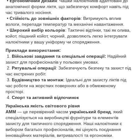
•
Ергономічний дизайн
: Чашки налокітників адаптовані до
анатомічної форми ліктя, що забезпечує комфорт навіть під
час тривалого носіння.
•
Стійкість до зовнішніх факторів
: Витримують вплив
вологи, перепади температур та механічні навантаження.
•
Широкий вибір кольорів
: Тактичні відтінки, такі як олива,
койот, піщаний койот, чорний, дозволяють легко інтегрувати
налокітники у вашу уніформу чи спорядження.
Приклади використання:
1.
Військові завдання та спеціальні операції:
Надійний
захист для професіоналів у польових умовах.
2.
Рятувальні операції
: Забезпечують безпеку та захист під
час екстрених робіт.
3.
Будівництво та монтаж
: Ідеальні для захисту ліктів під
час роботи на жорстких поверхнях або в обмеженому
просторі.
4.
Спорт та активний відпочинок
Українська якість світового рівня
AMM
— це перевірений часом
український бренд
, який
спеціалізується на виробництві фурнітури та елементів
захисту для тактичного спорядження. Наші налокітники є
вибором багатьох професіоналів, які цінують поєднання
інноваційних матеріалів, витривалості та ергономіки.