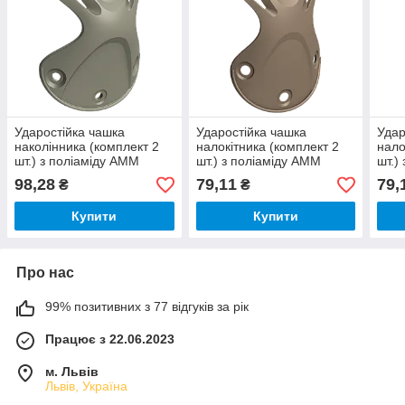
Ударостійка чашка
Ударостійка чашка
Удар
наколінника (комплект 2
налокітника (комплект 2
нало
шт.) з поліаміду AMM
шт.) з поліаміду AMM
шт.)
KNp001 койот піщаний
CEp001 койот
CEp
98,28
79,11
79,
₴
₴
(07.01.001.01.62)
(07.01.021.01.29)
(07.
Купити
Купити
Про нас
99% позитивних з 77 відгуків за рік
Працює з 22.06.2023
м. Львів
Львів, Україна