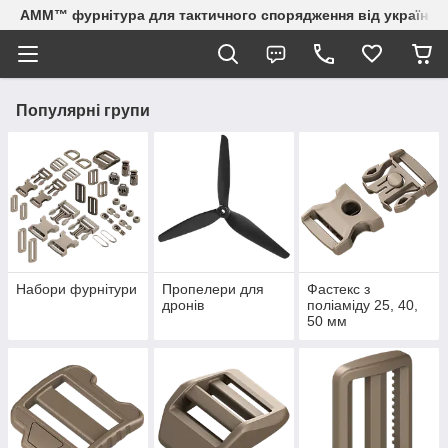
AMM™ фурнітура для тактичного спорядження від українсь
Популярні групи
Набори фурнітури
Пропелери для
Фастекс з
дронів
поліаміду 25, 40,
50 мм