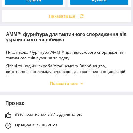
Купити
Купити
Показати ще
AMM™ фурнітура для тактичного спорядження від
українського виробника
Пластикова Фурнітура
AMM
™ для військового спорядження,
тактичного екіпірування та одягу.
Якісні та надійні вироби Українського Виробництва,
виготовлені з поліаміду відповідно до технічних специфікацій
Міністерства оборони та Національної гвардії України.
Показати все
Усі моделі мають індивідуальний, розроблений
конструкторами «Аммоліт Плюс» і продуманий до
дрібниць
дизайн, виробляються на сучасному обладнанні та
проходять відповідні випробування.
Про нас
Асортимент продукції
99% позитивних з 77 відгуків за рік
·
Пряжка типу Фастекс 25 / 40 / 50 мм
Працює з 22.06.2023
·
Пряжка регулятор 25 мм