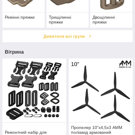
Ремінні пряжки
Трищілинні
Двощілинні
пряжки
пряжки
Дивитися всі групи
Вітрина
Пропелер 10"х4,5х3 АММ
Ремонтний набір для
поліамід армований