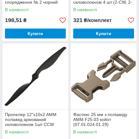
спорядження № 2 чорний
скловолокном 4 шт (2-CW, 2-
CCW)
В наявності
В наявності
198,51
321
₴
₴/комплект
Купити
Купити
Пропелер 12"х10х2 АММ
Фастекс 25 мм з поліаміду
поліамід армований
AMM F25.03 койот
скловолокном 1шт CСW
(07.01.024.01.29)
В наявності
В наявності