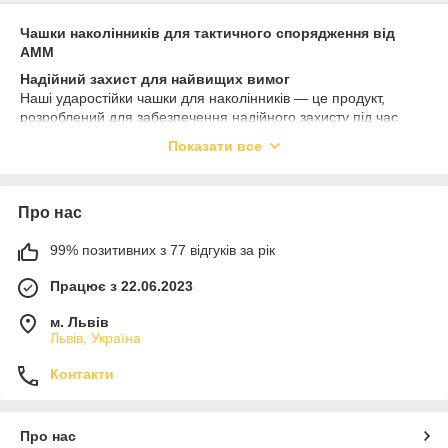
Чашки наколінників для тактичного спорядження від
АММ
Надійний захист для найвищих вимог
Наші ударостійки чашки для наколінників — це продукт,
розроблений для забезпечення надійного захисту під час
виконання професійних завдань у складних умовах.
Показати все
Виготовлені з поліаміду або поліуретану, вони відрізняються
міцністю, довговічністю і здатністю витримувати значні
навантаження.
Про нас
Різновиди моделей:
• Ударостійка чашка для наколінника (комплект 2 шт.) з
99% позитивних з 77 відгуків за рік
поліаміду
Доступні кольори: чорний, койот, піщаний койот, олива.
Працює з 22.06.2023
• Ударостійка чашка для наколінника (комплект 2 шт.) з
м. Львів
поліуретану
Львів, Україна
Доступні кольори:
чорний, койот, піщаний койот, олива.
•
Чашка для наколінника мала KNp004 з поліуретану
Контакти
Доступні кольори:
койот піщаний койот, олива, чорний.
•
Чашка для наколінника велика KNp003 з поліуретану
Доступні кольори:
олива, чорний, койот, піщаний койот.
Про нас
Чому обирають чашки наколінників від AMM?