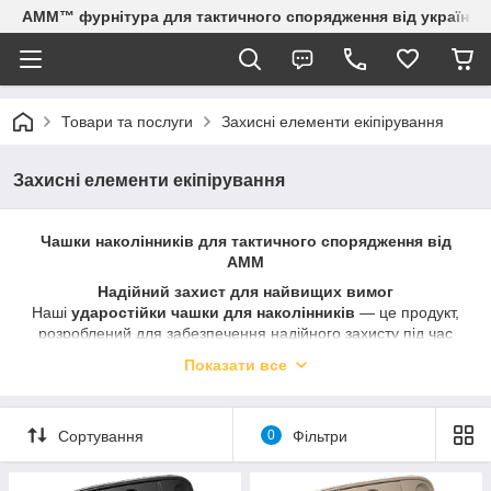
AMM™ фурнітура для тактичного спорядження від українсь
Товари та послуги
Захисні елементи екіпірування
Захисні елементи екіпірування
Чашки наколінників для тактичного спорядження від
АММ
Надійний захист для найвищих вимог
Наші
ударостійки чашки для наколінників
— це продукт,
розроблений для забезпечення надійного захисту під час
виконання професійних завдань у складних умовах.
Показати все
Виготовлені з
поліаміду
або
поліуретану
, вони
відрізняються міцністю, довговічністю і здатністю
витримувати значні навантаження.
Сортування
0
Фільтри