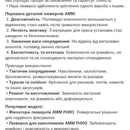
яка спрощує процес встановлення та гарантує точність.
• Наші люверси здійснюють кріплення одного вироба з іншим.
Переваги деталей люверсів AMM:
1.
Довговічність
: Поліамідні компоненти залишаються у
відмінному стані навіть після тривалого використання.
2.
Легкість монтажу
: З матрицею для преса установка стає
швидкою та безпомилковою.
3.
Зниження ваги спорядження
: На відміну від металевих
аналогів, поліамід значно легший.
4.
Екологічність та естетика
: Компоненти не іржавіють, не
дряпаються та не пошкоджують матеріал спорядження.
Приклади використання:
•
Тактичне спорядження
: Наколінники, налокітники,
бронежилети, розвантажувальні жилети та рюкзаки.
•
Туризм та outdoor
: Кріплення для рюкзаків, тентів, наметів
та інших аксесуарів.
•
Ремонт та виготовлення
: Замінюють металеві
компоненти, які іржавіють або деформуються.
Популярні моделі:
•
Фіксатори люверсів AMM Pr001
: Універсальні рішення
для надійного фіксування.
•
Люверси для наколінників AMM Pr003
: Забезпечують
комфорт і довговічність у використанні.