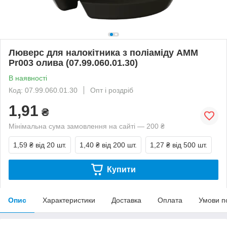
Люверс для налокітника з поліаміду AMM
Pr003 олива (07.99.060.01.30)
В наявності
Код: 07.99.060.01.30
Опт і роздріб
1,91
₴
Мінімальна сума замовлення на сайті — 200 ₴
1,59 ₴
від 20 шт.
1,40 ₴
від 200 шт.
1,27 ₴
від 500 шт.
Купити
Опис
Характеристики
Доставка
Оплата
Умови п