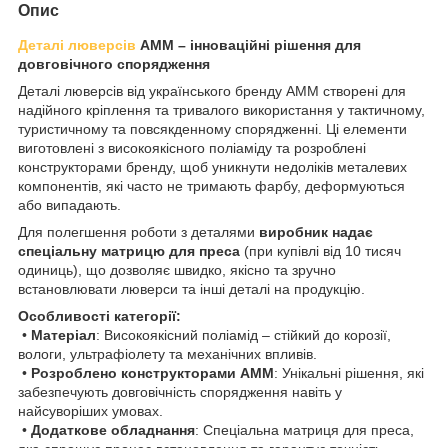
Опис
Деталі люверсів
AMM – інноваційні рішення для
довговічного спорядження
Деталі люверсів від українського бренду AMM створені для
надійного кріплення та тривалого використання у тактичному,
туристичному та повсякденному спорядженні. Ці елементи
виготовлені з високоякісного поліаміду та розроблені
конструкторами бренду, щоб уникнути недоліків металевих
компонентів, які часто не тримають фарбу, деформуються
або випадають.
Для полегшення роботи з деталями
виробник надає
спеціальну матрицю для преса
(при купівлі від 10 тисяч
одиниць), що дозволяє швидко, якісно та зручно
встановлювати люверси та інші деталі на продукцію.
Особливості категорії:
•
Матеріал
: Високоякісний поліамід – стійкий до корозії,
вологи, ультрафіолету та механічних впливів.
•
Розроблено конструкторами AMM
: Унікальні рішення, які
забезпечують довговічність спорядження навіть у
найсуворіших умовах.
•
Додаткове обладнання
: Спеціальна матриця для преса,