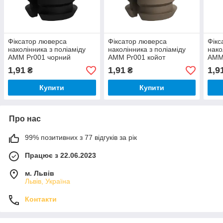
Фіксатор люверса
Фіксатор люверса
Фікс
наколінника з поліаміду
наколінника з поліаміду
нако
AMM Pr001 чорний
AMM Pr001 койот
AMM
(07.99.058.01.01)
(07.99.058.01.29)
(07.
1,91
1,91
1,9
₴
₴
Купити
Купити
Про нас
99% позитивних з 77 відгуків за рік
Працює з 22.06.2023
м. Львів
Львів, Україна
Контакти