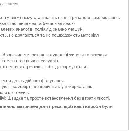
 з іншим.
ся у відмінному стані навіть після тривалого використання.
овка стає швидкою та безпомилковою.
еталевих аналогів, поліамід значно легший.
іють, не дряпаються та не пошкоджують матеріал
и, бронежилети, розвантажувальні жилети та рюкзаки.
, наметів та інших аксесуарів.
мпоненти, які іржавіють або деформуються.
ішення для надійного фіксування.
чують комфорт і довговічність у використанні.
ного кріплення.
AMM
: Швидке та просте встановлення без втрати якості.
іальною матрицею для преса, щоб ваші вироби були