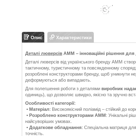
Опис
Характеристики
Деталі люверсів
AMM – інноваційні рішення для
Деталі люверсів від українського бренду AMM створе
тактичному, туристичному та повсякденному спорядже
розроблені конструкторами бренду, щоб уникнути нед
деформуються або випадають.
Для полегшення роботи з деталями
виробник надає
одиниць), що дозволяє швидко, якісно та зручно вст
Особливості категорії:
•
Матеріал
: Високоякісний поліамід – стійкий до кор
•
Розроблено конструкторами AMM
: Унікальні рі
найсуворіших умовах.
•
Додаткове обладнання
: Спеціальна матриця для
точність.