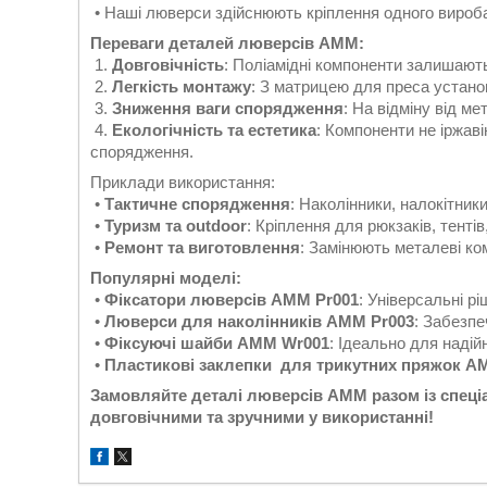
• Наші люверси здійснюють кріплення одного вироба
Переваги деталей люверсів AMM:
1.
Довговічність
: Поліамідні компоненти залишають
2.
Легкість монтажу
: З матрицею для преса устан
3.
Зниження ваги спорядження
: На відміну від м
4.
Екологічність та естетика
: Компоненти не іржав
спорядження.
Приклади використання:
•
Тактичне спорядження
: Наколінники, налокітник
•
Туризм та outdoor
: Кріплення для рюкзаків, тентів
•
Ремонт та виготовлення
: Замінюють металеві ко
Популярні моделі:
•
Фіксатори люверсів AMM Pr001
: Універсальні р
•
Люверси для наколінників AMM Pr003
: Забезпе
•
Фіксуючі шайби AMM Wr001
: Ідеально для надій
•
Пластикові заклепки для трикутних пряжок 
Замовляйте деталі люверсів AMM разом із спец
довговічними та зручними у використанні!