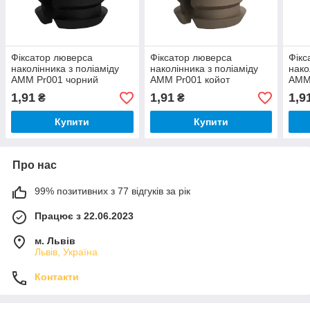
Фіксатор люверса
Фіксатор люверса
Фікс
наколінника з поліаміду
наколінника з поліаміду
нако
AMM Pr001 чорний
AMM Pr001 койот
AMM
(07.99.058.01.01)
(07.99.058.01.29)
(07.
1,91
1,91
1,9
₴
₴
Купити
Купити
Про нас
99% позитивних з 77 відгуків за рік
Працює з 22.06.2023
м. Львів
Львів, Україна
Контакти