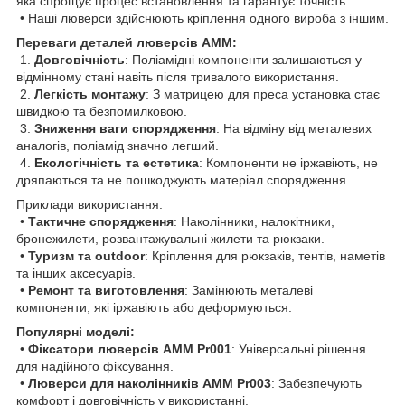
яка спрощує процес встановлення та гарантує точність.
• Наші люверси здійснюють кріплення одного вироба з іншим.
Переваги деталей люверсів AMM:
1.
Довговічність
: Поліамідні компоненти залишаються у
відмінному стані навіть після тривалого використання.
2.
Легкість монтажу
: З матрицею для преса установка стає
швидкою та безпомилковою.
3.
Зниження ваги спорядження
: На відміну від металевих
аналогів, поліамід значно легший.
4.
Екологічність та естетика
: Компоненти не іржавіють, не
дряпаються та не пошкоджують матеріал спорядження.
Приклади використання:
•
Тактичне спорядження
: Наколінники, налокітники,
бронежилети, розвантажувальні жилети та рюкзаки.
•
Туризм та outdoor
: Кріплення для рюкзаків, тентів, наметів
та інших аксесуарів.
•
Ремонт та виготовлення
: Замінюють металеві
компоненти, які іржавіють або деформуються.
Популярні моделі:
•
Фіксатори люверсів AMM Pr001
: Універсальні рішення
для надійного фіксування.
•
Люверси для наколінників AMM Pr003
: Забезпечують
комфорт і довговічність у використанні.