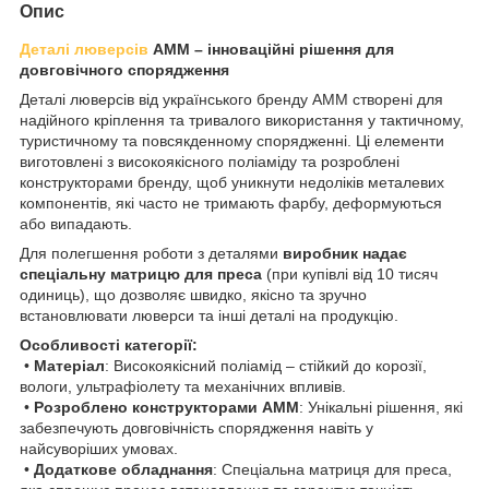
Опис
Деталі люверсів
AMM – інноваційні рішення для
довговічного спорядження
Деталі люверсів від українського бренду AMM створені для
надійного кріплення та тривалого використання у тактичному,
туристичному та повсякденному спорядженні. Ці елементи
виготовлені з високоякісного поліаміду та розроблені
конструкторами бренду, щоб уникнути недоліків металевих
компонентів, які часто не тримають фарбу, деформуються
або випадають.
Для полегшення роботи з деталями
виробник надає
спеціальну матрицю для преса
(при купівлі від 10 тисяч
одиниць), що дозволяє швидко, якісно та зручно
встановлювати люверси та інші деталі на продукцію.
Особливості категорії:
•
Матеріал
: Високоякісний поліамід – стійкий до корозії,
вологи, ультрафіолету та механічних впливів.
•
Розроблено конструкторами AMM
: Унікальні рішення, які
забезпечують довговічність спорядження навіть у
найсуворіших умовах.
•
Додаткове обладнання
: Спеціальна матриця для преса,