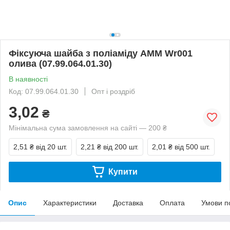
Фіксуюча шайба з поліаміду AMM Wr001
олива (07.99.064.01.30)
В наявності
Код: 07.99.064.01.30
Опт і роздріб
3,02
₴
Мінімальна сума замовлення на сайті — 200 ₴
2,51 ₴
від 20 шт.
2,21 ₴
від 200 шт.
2,01 ₴
від 500 шт.
Купити
Опис
Характеристики
Доставка
Оплата
Умови п