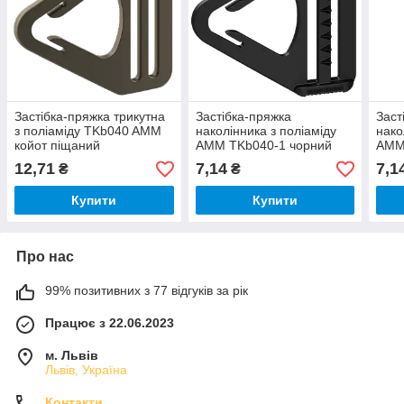
Застібка-пряжка трикутна
Застібка-пряжка
Заст
з поліаміду TKb040 AMM
наколінника з поліаміду
нако
койот піщаний
AMM TKb040-1 чорний
AMM
(07.99.004.01.62)
(07.99.096.01.01)
(07.
12,71
7,14
7,1
₴
₴
Купити
Купити
Про нас
99% позитивних з 77 відгуків за рік
Працює з 22.06.2023
м. Львів
Львів, Україна
Контакти