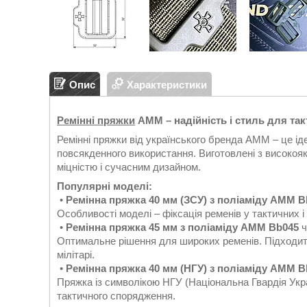
Опис
Характеристики
Ремінні пряжки
AMM – надійність і стиль для та
Ремінні пряжки від українського бренда AMM – це і
повсякденного використання. Виготовлені з високоякі
міцністю і сучасним дизайном.
Популярні моделі:
•
Ремінна пряжка 40 мм (ЗСУ) з поліаміду AMM 
Особливості моделі – фіксація ременів у тактичних 
•
Ремінна пряжка 45 мм з поліаміду AMM Bb045
ч
Оптимальне рішення для широких ременів. Підходит
мілітарі.
•
Ремінна пряжка 40 мм (НГУ) з поліаміду AMM 
Пряжка із символікою НГУ (Національна Гвардія Укра
тактичного спорядження.