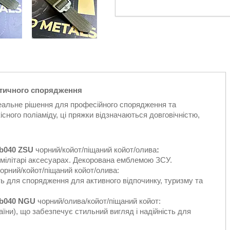
ктичного спорядження
деальне рішення для професійного спорядження та
сного поліаміду, ці пряжки відзначаються довговічністю,
Bb040 ZSU
чорний/койот/піщаний койот/олива
:
і мілітарі аксесуарах. Декорована емблемою ЗСУ.
орний/койот/піщаний койот/олива:
ь для спорядження для активного відпочинку, туризму та
Bb040 NGU
чорний/олива/койот/піщаний койот:
їни), що забезпечує стильний вигляд і надійність для