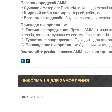
Переваги продукції AMM:
•
Сучасний матеріал
: Поліамід, стійкий до механіч
•
Широкий вибір кольорів
: Чорний, койот, олива 
•
Ергономіка та дизайн
: Зручна форма для легкого
Приклади використання:
1.
Тактичне спорядження
: Пряжки AMM активно ви
ременів, розвантажувальних систем, бронежилетів.
2.
Туристичне спорядження
: Підходять для рюкзак
3.
Повсякденне використання
: Сучасний вигляд д
Замовляйте ремінні пряжки AMM вже сьогодні та
ІНФОРМАЦІЯ ДЛЯ ЗАМОВЛЕННЯ
Ціна:
20,61 ₴