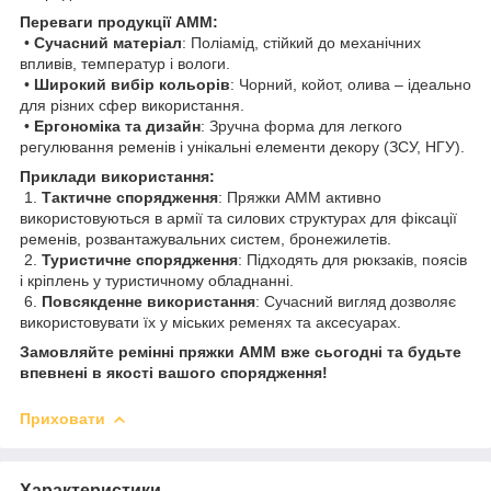
Переваги продукції AMM:
•
Сучасний матеріал
: Поліамід, стійкий до механічних
впливів, температур і вологи.
•
Широкий вибір кольорів
: Чорний, койот, олива – ідеально
для різних сфер використання.
•
Ергономіка та дизайн
: Зручна форма для легкого
регулювання ременів і унікальні елементи декору (ЗСУ, НГУ).
Приклади використання:
1.
Тактичне спорядження
: Пряжки AMM активно
використовуються в армії та силових структурах для фіксації
ременів, розвантажувальних систем, бронежилетів.
2.
Туристичне спорядження
: Підходять для рюкзаків, поясів
і кріплень у туристичному обладнанні.
6.
Повсякденне використання
: Сучасний вигляд дозволяє
використовувати їх у міських ременях та аксесуарах.
Замовляйте ремінні пряжки AMM вже сьогодні та будьте
впевнені в якості вашого спорядження!
Приховати
Характеристики