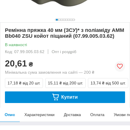
Ремінна пряжка 40 мм (ЗСУ)* з поліаміду AMM
Bb040 ZSU койот піщаний (07.99.005.03.62)
В наявності
Код: 07.99.005.03.62
Опт і роздріб
20,61
₴
Мінімальна сума замовлення на сайті — 200 ₴
17,18 ₴
від 20 шт.
15,11 ₴
від 200 шт.
13,74 ₴
від 500 шт.
Купити
Опис
Характеристики
Доставка
Оплата
Умови п