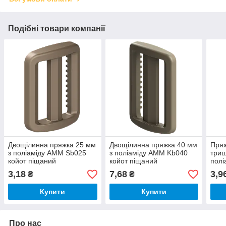
Подібні товари компанії
Двощілинна пряжка 25 мм
Двощілинна пряжка 40 мм
Пряж
з поліаміду AMM Sb025
з поліаміду AMM Kb040
трищ
койот піщаний
койот піщаний
пол
(07.99.028.03.62)
(07.99.019.03.62)
койо
3,18
7,68
3,9
₴
₴
(07.
Купити
Купити
Про нас