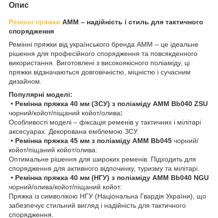
Опис
Ремінні пряжки
AMM – надійність і стиль для тактичного
спорядження
Ремінні пряжки від українського бренда AMM – це ідеальне
рішення для професійного спорядження та повсякденного
використання. Виготовлені з високоякісного поліаміду, ці
пряжки відзначаються довговічністю, міцністю і сучасним
дизайном.
Популярні моделі:
•
Ремінна пряжка 40 мм (ЗСУ) з поліаміду AMM Bb040 ZSU
чорний/койот/піщаний койот/олива
:
Особливості моделі – фіксація ременів у тактичних і мілітарі
аксесуарах. Декорована емблемою ЗСУ.
•
Ремінна пряжка 45 мм з поліаміду AMM Bb045
чорний/
койот/піщаний койот/олива:
Оптимальне рішення для широких ременів. Підходить для
спорядження для активного відпочинку, туризму та мілітарі.
•
Ремінна пряжка 40 мм (НГУ) з поліаміду AMM Bb040 NGU
чорний/олива/койот/піщаний койот:
Пряжка із символікою НГУ (Національна Гвардія України), що
забезпечує стильний вигляд і надійність для тактичного
спорядження.