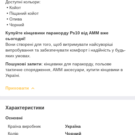
Доступні кольори:
• Койот
• Піщаний койот
• Олива
• Чорний
Купуйте кінцевики паракорду Ps10 від АММ вже
сьогодні!
Вони створені для того, щоб витримувати найсуворіші
випробування та забезпечувати комфорт і надійність у будь-
яких умовах.
Пошукові запити
: кінцевики для паракорду, польове
тактичне спорядження, AMM аксесуари, купити кінцевики в
Україні.
Приховати
Характеристики
Основні
Країна виробник
Україна
Колір
Чорний