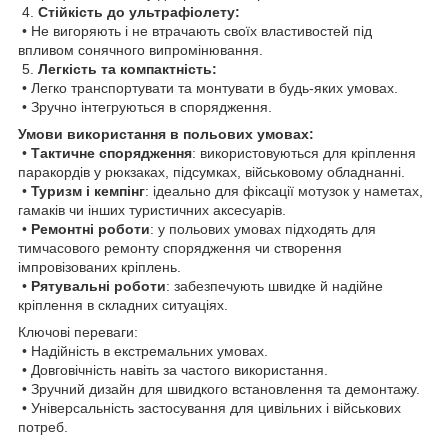
4.
Стійкість до ультрафіолету:
• Не вигоряють і не втрачають своїх властивостей під
впливом сонячного випромінювання.
5.
Легкість та компактність:
• Легко транспортувати та монтувати в будь-яких умовах.
• Зручно інтегруються в спорядження.
Умови використання в польових умовах:
•
Тактичне спорядження
: використовуються для кріплення
паракордів у рюкзаках, підсумках, військовому обладнанні.
•
Туризм і кемпінг
: ідеально для фіксації мотузок у наметах,
гамаків чи інших туристичних аксесуарів.
•
Ремонтні роботи
: у польових умовах підходять для
тимчасового ремонту спорядження чи створення
імпровізованих кріплень.
•
Рятувальні роботи
: забезпечують швидке й надійне
кріплення в складних ситуаціях.
Ключові переваги:
• Надійність в екстремальних умовах.
• Довговічність навіть за частого використання.
• Зручний дизайн для швидкого встановлення та демонтажу.
• Універсальність застосування для цивільних і військових
потреб.