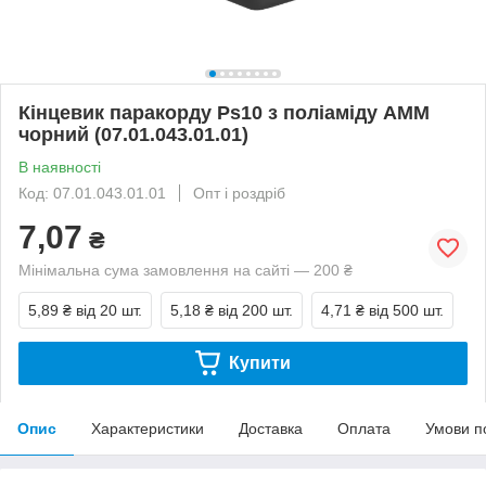
Кінцевик паракорду Ps10 з поліаміду AMM
чорний (07.01.043.01.01)
В наявності
Код: 07.01.043.01.01
Опт і роздріб
7,07
₴
Мінімальна сума замовлення на сайті — 200 ₴
5,89 ₴
від 20 шт.
5,18 ₴
від 200 шт.
4,71 ₴
від 500 шт.
Купити
Опис
Характеристики
Доставка
Оплата
Умови п