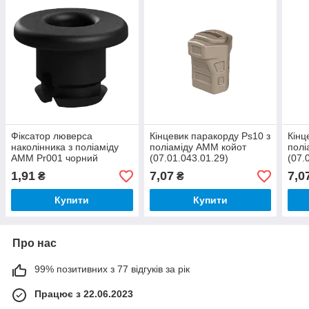
Фіксатор люверса
Кінцевик паракорду Ps10 з
Кінц
наколінника з поліаміду
поліаміду AMM койот
полі
AMM Pr001 чорний
(07.01.043.01.29)
(07.
(07.99.058.01.01)
1,91
7,07
7,0
₴
₴
Купити
Купити
Про нас
99% позитивних з 77 відгуків за рік
Працює з 22.06.2023