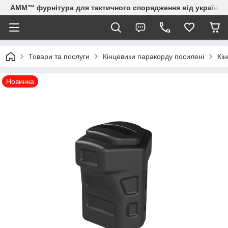
AMM™ фурнітура для тактичного спорядження від українсь
Товари та послуги
Кінцевики паракорду посилені
Кін
Новинка