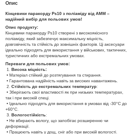
Опис
Кінцевики паракорду Ps10 з поліаміду від АММ –
надійний вибір для польових умов!
Опис продукту:
Кінцевики паракорду Ps10 створені з високоякісного
поліаміду, який забезпечує максимальну міцність,
довговічність та стійкість до зовнішніх факторів. Ці аксесуари
ідеально підходять для використання у військових, тактичних,
туристичних або екстремальних умовах.
Переваги для польових умов:
1.
Висока міцність:
• Матеріал стійкий до розтягування та стирання.
• Гарантована надійність навіть за високих навантажень.
2.
Стійкість до екстремальних температур
:
• Зберігають свої властивості як при низьких температурах,
так і при високій спеці.
• Ідеально підходять для використання в умовах від -30°C до
+60°C.
3.
Вологостійкість
:
• Не вбирають вологу, що запобігає розширенню чи
деформації.
• Працюють навіть у дощ, сніг або при високій вологості.