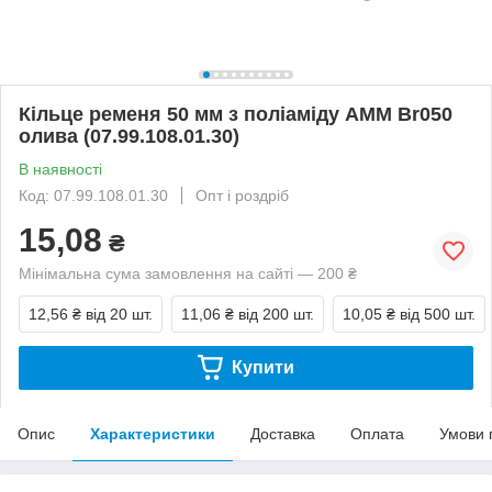
Кільце ременя 50 мм з поліаміду AMM Br050
олива (07.99.108.01.30)
В наявності
Код: 07.99.108.01.30
Опт і роздріб
15,08
₴
Мінімальна сума замовлення на сайті — 200 ₴
12,56 ₴
від 20 шт.
11,06 ₴
від 200 шт.
10,05 ₴
від 500 шт.
Купити
Опис
Характеристики
Доставка
Оплата
Умови 