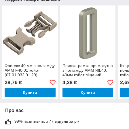
Фастекс 40 мм з поліаміду
Пряжка-рамка прямокутна
Кінц
AMM F40.01 койот
з поліаміду AMM Rlb40,
полі
(07.01.032.01.29)
40мм койот піщаний
койо
(07.99.098.02.62)
(07.
28,76
4,28
2,6
₴
₴
Купити
Купити
Про нас
99% позитивних з 77 відгуків за рік