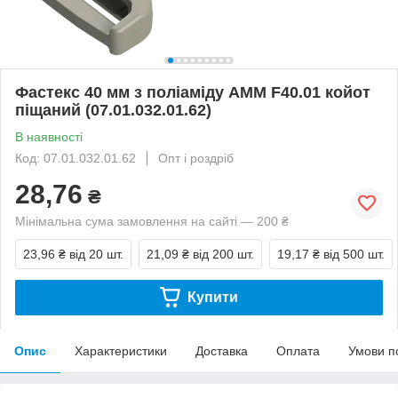
Фастекс 40 мм з поліаміду AMM F40.01 койот
піщаний (07.01.032.01.62)
В наявності
Код: 07.01.032.01.62
Опт і роздріб
28,76
₴
Мінімальна сума замовлення на сайті — 200 ₴
23,96 ₴
від 20 шт.
21,09 ₴
від 200 шт.
19,17 ₴
від 500 шт.
Купити
Опис
Характеристики
Доставка
Оплата
Умови п