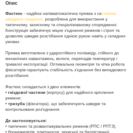
Опис
Фастекс
- надійна напівавтоматична пряжка з си
стемою
швидкого скидання,
розроблена для використання у
тактичному, захисному та спеціалізованому спорядженні.
Конструкція забезпечує міцне з’єднання ременів і строп та
дозволяє швидке розстібання однією рукою навіть у складних
умовах.
Пряжка виготовлена з ударостійкого поліаміду, стійкого до
механічних навантажень, вологи, перепадів температур і
тривалої експлуатації. Оптимальна геометрія та чітка робота
фіксаторів гарантують стабільність з’єднання без випадкового
розстібання.
Фастекс складається з двох елементів:
•
гніздової частини
(корпусу) для надійного кріплення
ременя;
•
тризуба
(фіксатора), що забезпечують швидке та
контрольоване роз’єднання.
Де застосовується:
• тактичних та розвантажувальних ременів (РПС / РПТЗ);
• бронежилетів, плитоносок, захисної та баллістичної