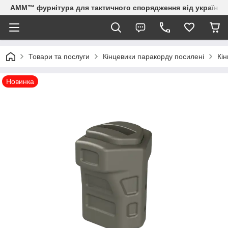
AMM™ фурнітура для тактичного спорядження від українсь
Товари та послуги
Кінцевики паракорду посилені
Кін
Новинка