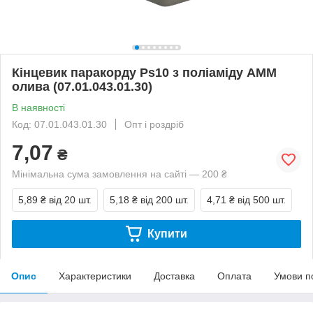
Кінцевик паракорду Ps10 з поліаміду AMM
олива (07.01.043.01.30)
В наявності
Код: 07.01.043.01.30
Опт і роздріб
7,07
₴
Мінімальна сума замовлення на сайті — 200 ₴
5,89 ₴
від 20 шт.
5,18 ₴
від 200 шт.
4,71 ₴
від 500 шт.
Купити
Опис
Характеристики
Доставка
Оплата
Умови п