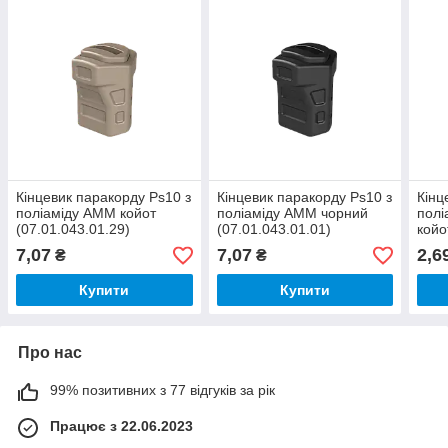
Кінцевик паракорду Ps10 з
Кінцевик паракорду Ps10 з
Кінц
поліаміду AMM койот
поліаміду AMM чорний
полі
(07.01.043.01.29)
(07.01.043.01.01)
койо
7,07
7,07
2,6
₴
₴
Купити
Купити
Про нас
99% позитивних з 77 відгуків за рік
Працює з 22.06.2023