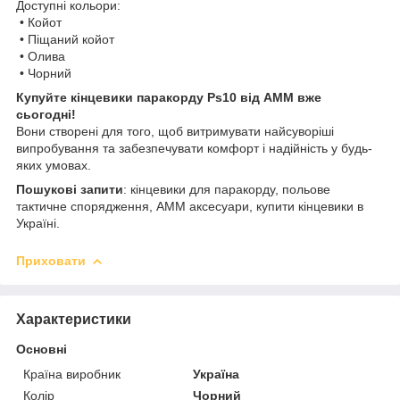
Доступні кольори:
• Койот
• Піщаний койот
• Олива
• Чорний
Купуйте кінцевики паракорду Ps10 від АММ вже
сьогодні!
Вони створені для того, щоб витримувати найсуворіші
випробування та забезпечувати комфорт і надійність у будь-
яких умовах.
Пошукові запити
: кінцевики для паракорду, польове
тактичне спорядження, AMM аксесуари, купити кінцевики в
Україні.
Приховати
Характеристики
Основні
Країна виробник
Україна
Колір
Чорний