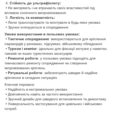
4.
Стійкість до ультрафіолету:
• Не вигоряють і не втрачають своїх властивостей під
впливом сонячного випромінювання.
5.
Легкість та компактність:
• Легко транспортувати та монтувати в будь-яких умовах.
• Зручно інтегруються в спорядження.
Умови використання в польових умовах:
•
Тактичне спорядження
: використовуються для кріплення
паракордів у рюкзаках, підсумках, військовому обладнанні.
•
Туризм і кемпінг
: ідеально для фіксації мотузок у наметах,
гамаків чи інших туристичних аксесуарів.
•
Ремонтні роботи
: у польових умовах підходять для
тимчасового ремонту спорядження чи створення
імпровізованих кріплень.
•
Рятувальні роботи
: забезпечують швидке й надійне
кріплення в складних ситуаціях.
Ключові переваги:
• Надійність в екстремальних умовах.
• Довговічність навіть за частого використання.
• Зручний дизайн для швидкого встановлення та демонтажу.
• Універсальність застосування для цивільних і військових
потреб.