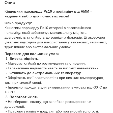
Опис
Кінцевики паракорду Ps10 з поліаміду від АММ –
надійний вибір для польових умов!
Опис продукту:
Кінцевики паракорду Ps10 створені з високоякісного
поліаміду, який забезпечує максимальну міцність,
довговічність та стійкість до зовнішніх факторів. Ці аксесуари
ідеально підходять для використання у військових, тактичних,
туристичних або екстремальних умовах.
Переваги для польових умов:
1.
Висока міцність:
• Матеріал стійкий до розтягування та стирання.
• Гарантована надійність навіть за високих навантажень.
2.
Стійкість до екстремальних температур
:
• Зберігають свої властивості як при низьких температурах,
так і при високій спеці.
• Ідеально підходять для використання в умовах від -30°C до
+60°C.
3.
Вологостійкість
:
• Не вбирають вологу, що запобігає розширенню чи
деформації.
• Працюють навіть у дощ, сніг або при високій вологості.