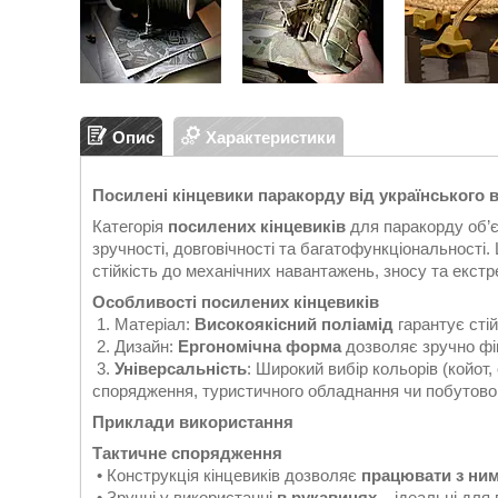
Опис
Характеристики
Посилені кінцевики паракорду від українського в
Категорія
посилених кінцевиків
для паракорду об’є
зручності, довговічності та багатофункціональності. 
стійкість до механічних навантажень, зносу та екст
Особливості посилених кінцевиків
1. Матеріал:
Високоякісний поліамід
гарантує стій
2. Дизайн:
Ергономічна форма
дозволяє зручно фі
3.
Універсальність
: Широкий вибір кольорів (койот,
спорядження, туристичного обладнання чи побутово
Приклади використання
Тактичне спорядження
• Конструкція кінцевиків дозволяє
працювати з ни
• Зручні у використанні
в рукавицях
– ідеальні для 