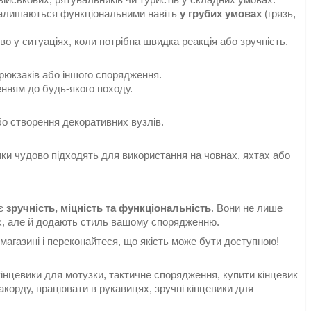
и залишаються функціональними навіть
у грубих умовах
(грязь,
о у ситуаціях, коли потрібна швидка реакція або зручність.
 рюкзаків або іншого спорядження.
ненням до будь-якого походу.
бо створення декоративних вузлів.
вики чудово підходять для використання на човнах, яхтах або
ує
зручність, міцність та функціональність
. Вони не лише
х, але й додають стиль вашому спорядженню.
магазині і переконайтеся, що якість може бути доступною!
 кінцевики для мотузки, тактичне спорядження, купити кінцевик
акорду, працювати в рукавицях, зручні кінцевики для