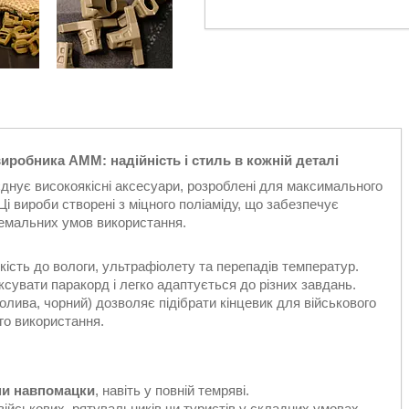
иробника АММ: надійність і стиль в кожній деталі
днує високоякісні аксесуари, розроблені для максимального
Ці вироби створені з міцного поліаміду, що забезпечує
ремальних умов використання.
кість до вологи, ультрафіолету та перепадів температур.
ксувати паракорд і легко адаптується до різних завдань.
 олива, чорний) дозволяє підібрати кінцевик для військового
го використання.
ми навпомацки
, навіть у повній темряві.
військових, рятувальників чи туристів у складних умовах.