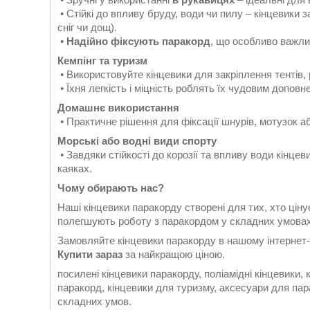
• Стійкі до впливу бруду, води чи пилу – кінцевик
сніг чи дощ).
•
Надійно фіксують паракорд
, що особливо важлив
Кемпінг та туризм
• Використовуйте кінцевики для закріплення тентів,
• Їхня легкість і міцність роблять їх чудовим допов
Домашнє використання
• Практичне рішення для фіксації шнурів, мотузок а
Морські або водні види спорту
• Завдяки стійкості до корозії та впливу води кінце
каяках.
Чому обирають нас?
Наші кінцевики паракорду створені для тих, хто цін
полегшують роботу з паракордом у складних умова
Замовляйте кінцевики паракорду в нашому інтернет-
Купити зараз
за найкращою ціною.
посилені кінцевики паракорду, поліамідні кінцевики,
паракорд, кінцевики для туризму, аксесуари для пар
складних умов.