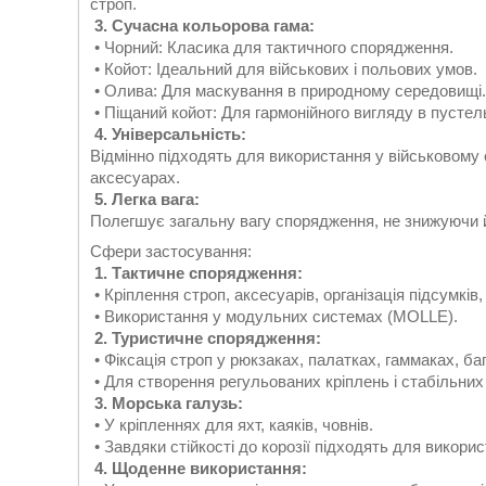
строп.
3. Сучасна кольорова гама:
• Чорний: Класика для тактичного спорядження.
• Койот: Ідеальний для військових і польових умов.
• Олива: Для маскування в природному середовищі.
• Піщаний койот: Для гармонійного вигляду в пустел
4. Універсальність:
Відмінно підходять для використання у військовому 
аксесуарах.
5. Легка вага:
Полегшує загальну вагу спорядження, не знижуючи й
Сфери застосування:
1. Тактичне спорядження:
• Кріплення строп, аксесуарів, організація підсумкі
• Використання у модульних системах (MOLLE).
2. Туристичне спорядження:
• Фіксація строп у рюкзаках, палатках, гаммаках, б
• Для створення регульованих кріплень і стабільних
3. Морська галузь:
• У кріпленнях для яхт, каяків, човнів.
• Завдяки стійкості до корозії підходять для викори
4. Щоденне використання: