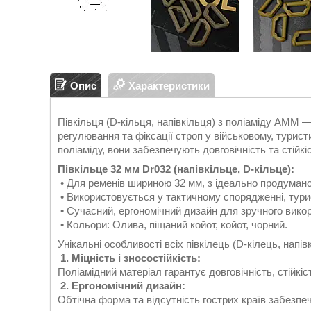
Опис
Характеристики
Півкільця (D-кільця, напівкільця) з поліаміду AMM 
регулювання та фіксації строп у військовому, турис
поліаміду, вони забезпечують довговічність та стійкі
Півкільце 32 мм Dr032 (напівкільце, D-кільце):
• Для ременів шириною 32 мм, з ідеально продумано
• Використовується у тактичному спорядженні, тури
• Сучасний, ергономічний дизайн для зручного вико
• Кольори: Олива, піщаний койот, койот, чорний.
Унікальні особливості всіх півкілець (D-кілець, напів
1. Міцність і зносостійкість:
Поліамідний матеріал гарантує довговічність, стійкі
2. Ергономічний дизайн:
Обтічна форма та відсутність гострих країв забезп