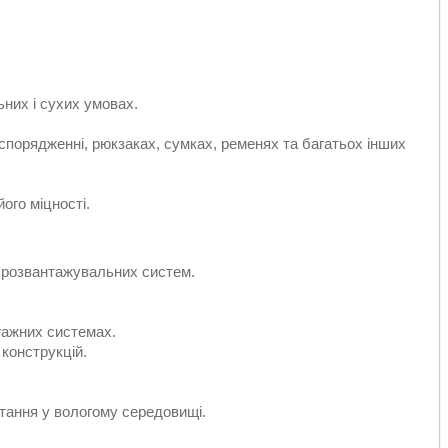
ьних і сухих умовах.
спорядженні, рюкзаках, сумках, ременях та багатьох інших
ого міцності.
в, розвантажувальних систем.
агажних системах.
 конструкцій.
стання у вологому середовищі.