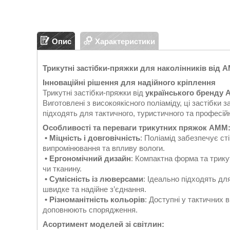
Опис
Характеристики
Трикутні застібки-пряжки для наколінників від 
Інноваційні рішення для надійного кріплення
Трикутні застібки-пряжки від
українського бренду
Виготовлені з високоякісного поліаміду, ці застібки
підходять для тактичного, туристичного та професій
Особливості та переваги трикутних пряжок AMM
• Міцність і довговічність
: Поліамід забезпечує ст
випромінювання та впливу вологи.
• Ергономічний дизайн
: Компактна форма та трику
чи тканину.
• Сумісність із люверсами
: Ідеально підходять д
швидке та надійне з’єднання.
• Різноманітність кольорів
: Доступні у тактичних в
доповнюють спорядження.
Асортимент моделей зі світлин: