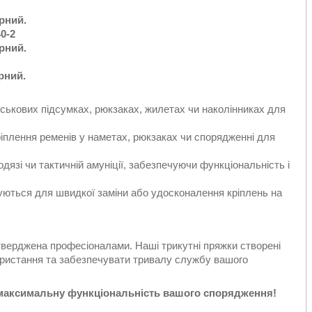
орний.
0-2
орний.
рний.
ськових підсумках, рюкзаках, жилетах чи наколінниках для
кріплення ременів у наметах, рюкзаках чи спорядженні для
дязі чи тактичній амуніції, забезпечуючи функціональність і
уються для швидкої заміни або удосконалення кріплень на
дтверджена професіоналами. Наші трикутні пряжки створені
ористання та забезпечувати тривалу службу вашого
 максимальну функціональність вашого спорядження!