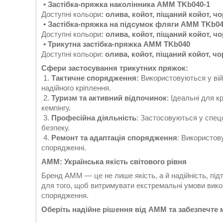
• Застібка-пряжка наколінника AMM TKb040-1
Доступні кольори
: олива, койот, піщаний койот, ч
• Застібка-пряжка на підсумок фляги AMM TKb04
Доступні кольори
: олива, койот, піщаний койот, ч
• Трикутна застібка-пряжка AMM TKb040
Доступні кольори:
олива, койот, піщаний койот, чо
Сфери застосування трикутних пряжок:
1.
Тактичне спорядження:
Використовуються у вій
надійного кріплення.
2.
Туризм та активний відпочинок
: Ідеальні для 
кемпінгу.
3.
Професійна діяльність
: Застосовуються у спецо
безпеку.
4.
Ремонт та адаптація спорядження
: Використов
спорядженні.
AMM: Українська якість світового рівня
Бренд AMM — це не лише якість, а й надійність, пі
для того, щоб витримувати екстремальні умови вик
спорядження.
Оберіть надійне рішення від AMM та забезпечте