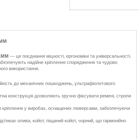
AMM
 AMM
— це поєднання міцності, ергономіки та універсальності.
 забезпечують надійне кріплення спорядження та чудово
ного використання.
:
ійкість до механічних пошкоджень, ультрафіолетового
тна конструкція дозволяють зручно фіксувати ремені, стропи
ля кріплення у виробах, оснащених люверсами, забезпечуючи
ідтінках олива, койот, піщаний койот, чорний, що гармонійно