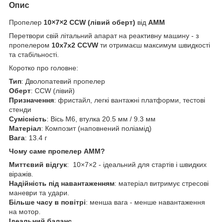
Опис
Пропелер
10×7×2 CCW (лівий оберт)
від
AMM
Перетвори свій літальний апарат на реактивну машину - з
пропелером
10x7x2 CCVW
ти отримаєш максимум швидкості
та стабільності.
Коротко про головне:
Тип
: Дволопатевий пропелер
Оберт
: CCW (лівий)
Призначення
: фристайл, легкі вантажні платформи, тестові
стенди
Сумісність
: Вісь M6, втулка 20.5 мм / 9.3 мм
Матеріал
: Композит (наповнений поліамід)
Вага
: 13.4 г
Чому саме пропелер АММ?
Миттєвий відгук
: 10×7×2 - ідеальний для стартів і швидких
віражів.
Надійність під навантаженням
: матеріал витримує стресові
маневри та удари.
Більше часу в повітрі
: менша вага - менше навантаження
на мотор.
Ідеальний баланс