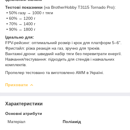
Тестові показники
(на BrotherHobby T3115 Tornado Pro):
• 50% газу → 1000 г тяги
• 60% → 1200 г
• 70% → 1400 г
• 90% → 1800 г
Ідеально для:
FPV-рейсинг: оптимальний розмір і крок для платформ 5–6”.
Фристайл: різка реакція на газ, зручно для трюків.
Вантажні дрони: швидкий набір тяги без перевитрати енергії.
Навчання/тестування: підходить для стендів і навчальних
комплектів.
Пропелер тестовано та виготовлено AMM в Україні.
Приховати
Характеристики
Основні атрибути
Матеріал
Поліамід