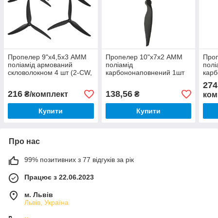
Пропелер 9"х4,5х3 АММ
Пропелер 10"х7х2 АММ
Про
поліамід армований
поліамід
полі
скловолокном 4 шт (2-CW,
карбононаповнений 1шт
карб
2-CCW)
CCW
(2-C
274
216
138,56
₴/комплект
₴
ком
Купити
Купити
Про нас
99% позитивних з 77 відгуків за рік
Працює з 22.06.2023
м. Львів
Львів, Україна