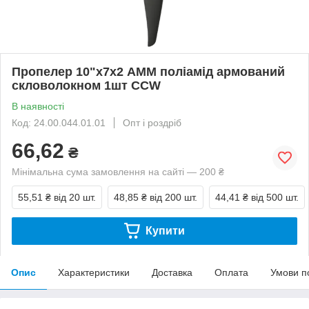
Пропелер 10"х7х2 АММ поліамід армований
скловолокном 1шт CСW
В наявності
Код: 24.00.044.01.01
Опт і роздріб
66,62
₴
Мінімальна сума замовлення на сайті — 200 ₴
55,51 ₴
від 20 шт.
48,85 ₴
від 200 шт.
44,41 ₴
від 500 шт.
Купити
Опис
Характеристики
Доставка
Оплата
Умови п