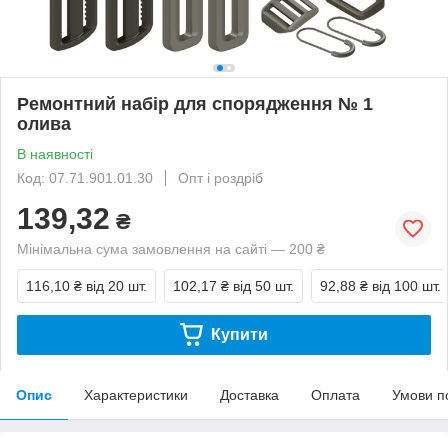
Ремонтний набір для спорядження № 1
олива
В наявності
Код: 07.71.901.01.30
Опт і роздріб
139,32
₴
Мінімальна сума замовлення на сайті — 200 ₴
116,10 ₴
від 20 шт.
102,17 ₴
від 50 шт.
92,88 ₴
від 100 шт.
Купити
Опис
Характеристики
Доставка
Оплата
Умови п