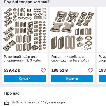
Подібні товари компанії
Ремонтний набір для
Ремонтний набір для
Ремо
спорядження № 3 койот
спорядження № 2 койот
спо
539,42
198,51
198
₴
₴
Купити
Купити
Про нас
99% позитивних з 77 відгуків за рік