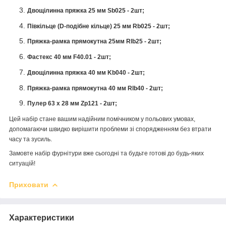
Двощілинна пряжка 25 мм Sb025 - 2шт;
Півкільце (D-подібне кільце) 25 мм Rb025 - 2шт;
Пряжка-рамка прямокутна 25мм Rlb25 - 2шт;
Фастекс 40 мм F40.01 - 2шт;
Двощілинна пряжка 40 мм Kb040 - 2шт;
Пряжка-рамка прямокутна 40 мм Rlb40 - 2шт;
Пулер 63 х 28 мм Zp121 - 2шт;
Цей набір стане вашим надійним помічником у польових умовах,
допомагаючи швидко вирішити проблеми зі спорядженням без втрати
часу та зусиль.
Замовте набір фурнітури вже сьогодні та будьте готові до будь-яких
ситуацій!
Приховати
Характеристики