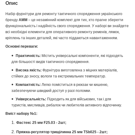
Опис
Набір фурнітури для ремонту тактичного спорядження українського
бренду
АММ
– це незамінний комплект для тих, хто прагне зберегти
функціональність і надійність свого спорядження. У наборі ви знайдете
всі необхідні елементи для оперативного ремонту ременів, лямок,
кріплень та інших деталей, які часто піддаються навантаженням.
Основні переваги:
Практичність:
Містить універсальні компоненти, які підходять
для більшості видів тактичного спорядження.
Висока якість:
Фурнітура виготовлена з міцних матеріалів,
стійких до зносу, вологи та екстремальних температур.
Компактність:
Легко поміститься в рюкзак чи кишеню,
забезпечуючи швидкий доступ у разі поломки.
Універсальність:
Підходить як для військових, так і для
туристів, мисливців, рибалок чи любителів активного відпочинку.
Вміст набору №1:
Фастекс 25 мм F25.03 - 2шт;
Пряжка-регулятор трищілинна 25 мм TSb025 - 2шт;