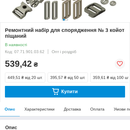
Ремонтний набір для спорядження № 3 койот
піщаний
В наявності
Код: 07.71.901.03.62
Опт і роздріб
539,42
₴
449,51 ₴
від 20 шт.
395,57 ₴
від 50 шт.
359,61 ₴
від 100 шт
Купити
Опис
Характеристики
Доставка
Оплата
Умови п
Опис