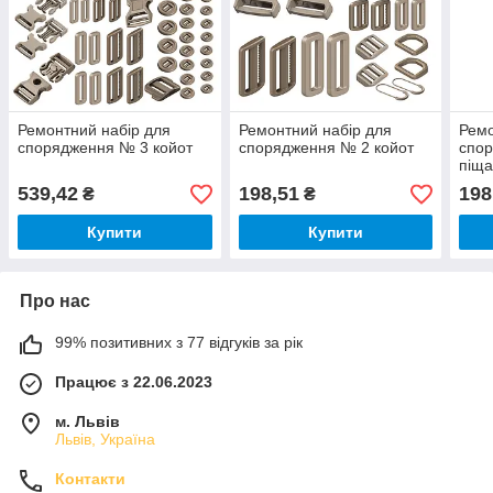
Ремонтний набір для
Ремонтний набір для
Ремо
спорядження № 3 койот
спорядження № 2 койот
спор
піщ
539,42
198,51
198
₴
₴
Купити
Купити
Про нас
99% позитивних з 77 відгуків за рік
Працює з 22.06.2023
м. Львів
Львів, Україна
Контакти