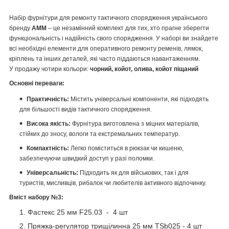
Набір фурнітури для ремонту тактичного спорядження українського
бренду
АММ
– це незамінний комплект для тих, хто прагне зберегти
функціональність і надійність свого спорядження. У наборі ви знайдете
всі необхідні елементи для оперативного ремонту ременів, лямок,
кріплень та інших деталей, які часто піддаються навантаженням.
У продажу чотири кольори:
чорний, койот, олива, койот піщаний
Основні переваги:
Практичність:
Містить універсальні компоненти, які підходять
для більшості видів тактичного спорядження.
Висока якість:
Фурнітура виготовлена з міцних матеріалів,
стійких до зносу, вологи та екстремальних температур.
Компактність:
Легко поміститься в рюкзак чи кишеню,
забезпечуючи швидкий доступ у разі поломки.
Універсальність:
Підходить як для військових, так і для
туристів, мисливців, рибалок чи любителів активного відпочинку.
Вміст набору №3:
Фастекс 25 мм F25.03 - 4 шт
Пряжка-регулятор трищілинна 25 мм TSb025 - 4 шт