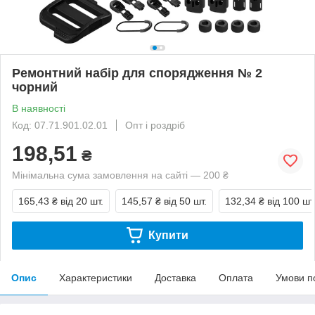
Ремонтний набір для спорядження № 2
чорний
В наявності
Код: 07.71.901.02.01
Опт і роздріб
198,51
₴
Мінімальна сума замовлення на сайті — 200 ₴
165,43 ₴
від 20 шт.
145,57 ₴
від 50 шт.
132,34 ₴
від 100 шт
Купити
Опис
Характеристики
Доставка
Оплата
Умови п