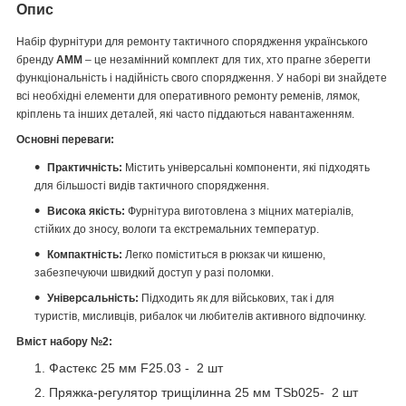
Опис
Набір фурнітури для ремонту тактичного спорядження українського
бренду
АММ
– це незамінний комплект для тих, хто прагне зберегти
функціональність і надійність свого спорядження. У наборі ви знайдете
всі необхідні елементи для оперативного ремонту ременів, лямок,
кріплень та інших деталей, які часто піддаються навантаженням.
Основні переваги:
Практичність:
Містить універсальні компоненти, які підходять
для більшості видів тактичного спорядження.
Висока якість:
Фурнітура виготовлена з міцних матеріалів,
стійких до зносу, вологи та екстремальних температур.
Компактність:
Легко поміститься в рюкзак чи кишеню,
забезпечуючи швидкий доступ у разі поломки.
Універсальність:
Підходить як для військових, так і для
туристів, мисливців, рибалок чи любителів активного відпочинку.
Вміст набору №2:
Фастекс 25 мм F25.03 - 2 шт
Пряжка-регулятор трищілинна 25 мм TSb025- 2 шт