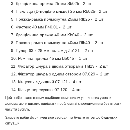
Двощілинна пряжка 25 мм Sb025- 2 шт
Півкільце (D-подібне кільце) 25 мм Rb025- 2 шт
Пряжка-рамка прямокутна 25мм Rlb25 - 2 шт
Фастекс 40 мм F40.01 - 2 шт
Двощілинна пряжка 40 мм Kb040 - 2 шт
Пряжка-рамка прямокутна 40мм Rlb40 - 2 шт
Пулер 63 х 28 мм поліамід Zp121 - 2 шт
Ремінна пряжка 45 мм Bb045 - 1 шт
Фіксатор шнура з двома отворами Thl29 - 2 шт
Фіксатор шнура з одним отвором 07.029 - 2 шт
Кінцевик відкидний 07.121 - 4 шт
Кільце-пересувник 07.120 - 4 шт
Цей набір стане вашим надійним помічником у польових умовах,
допомагаючи швидко вирішити проблеми зі спорядженням без втрати
часу та зусиль.
Замовте набір фурнітури вже сьогодні та будьте готові до будь-яких
ситуацій!