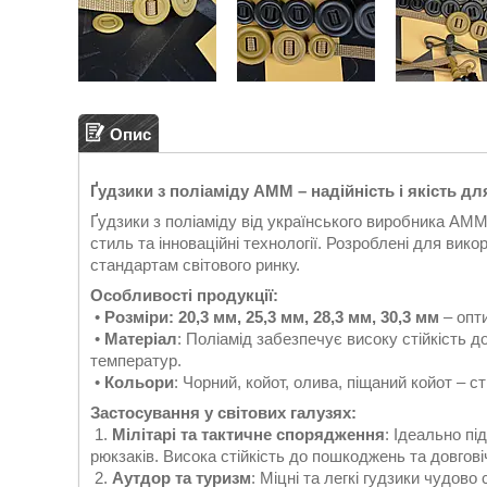
Опис
Ґудзики з поліаміду AMM – надійність і якість д
Ґудзики з поліаміду від українського виробника AMM
стиль та інноваційні технології. Розроблені для вик
стандартам світового ринку.
Особливості продукції:
•
Розміри: 20,3 мм, 25,3 мм, 28,3 мм, 30,3 мм
– опти
•
Матеріал
: Поліамід забезпечує високу стійкість 
температур.
•
Кольори
: Чорний, койот, олива, піщаний койот – 
Застосування у світових галузях:
1.
Мілітарі та тактичне спорядження
: Ідеально п
рюкзаків. Висока стійкість до пошкоджень та довгові
2.
Аутдор та туризм
: Міцні та легкі гудзики чудово