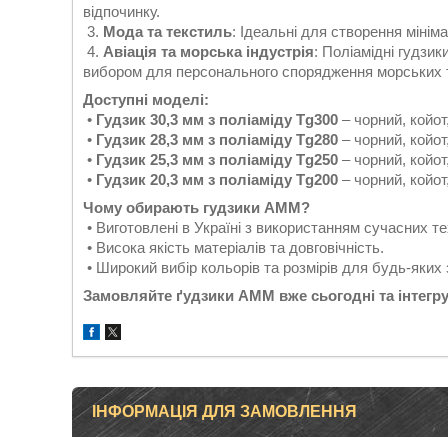
відпочинку.
3.
Мода та текстиль
: Ідеальні для створення мінім
4.
Авіація та морська індустрія
: Поліамідні гудзик
вибором для персонального спорядження морських та
Доступні моделі:
•
Гудзик 30,3 мм з поліаміду Tg300
– чорний, койот
•
Гудзик 28,3 мм з поліаміду Tg280
– чорний, койот
•
Гудзик 25,3 мм з поліаміду Tg250
– чорний, койот
•
Гудзик 20,3 мм з поліаміду Tg200
– чорний, койот
Чому обирають гудзики AMM?
• Виготовлені в Україні з використанням сучасних те
• Висока якість матеріалів та довговічність.
• Широкий вибір кольорів та розмірів для будь-яких 
Замовляйте ґудзики AMM вже сьогодні та інтегру
ІНФОРМАЦІЯ ДЛЯ ЗАМОВЛЕННЯ