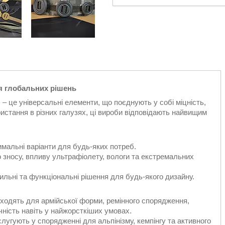
ля глобальних рішень
 – це універсальні елементи, що поєднують у собі міцність,
ористання в різних галузях, ці вироби відповідають найвищим
мальні варіанти для будь-яких потреб.
до зносу, впливу ультрафіолету, вологи та екстремальних
стильні та функціональні рішення для будь-якого дизайну.
ідходять для армійської форми, ремінного спорядження,
чність навіть у найжорсткіших умовах.
 слугують у спорядженні для альпінізму, кемпінгу та активного