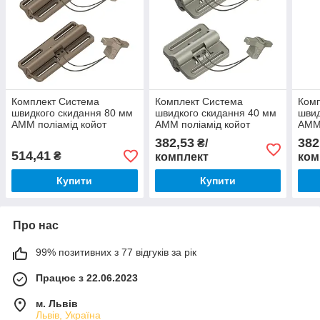
Комплект Система
Комплект Система
Комп
швидкого скидання 80 мм
швидкого скидання 40 мм
швид
АММ поліамід койот
АММ поліамід койот
АММ 
(07.71.213.01.29)
піщаний (07.71.235.01.62)
(07.
382,53
382
₴/
514,41
₴
комплект
ком
Купити
Купити
Про нас
99% позитивних з 77 відгуків за рік
Працює з 22.06.2023
м. Львів
Львів, Україна