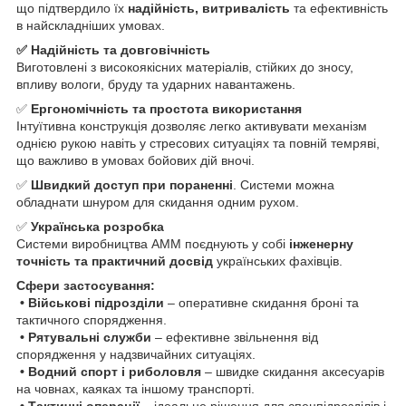
що підтвердило їх
надійність, витривалість
та ефективність
в найскладніших умовах.
✅ Надійність та довговічність
Виготовлені з високоякісних матеріалів, стійких до зносу,
впливу вологи, бруду та ударних навантажень.
✅
Ергономічність та простота використання
Інтуїтивна конструкція дозволяє легко активувати механізм
однією рукою навіть у стресових ситуаціях та повній темряві,
що важливо в умовах бойових дій вночі.
✅
Швидкий доступ при пораненні
. Системи можна
обладнати шнуром для скидання одним рухом.
✅
Українська розробка
Системи виробництва AMM поєднують у собі
інженерну
точність та практичний досвід
українських фахівців.
Сфери застосування:
• Військові підрозділи
– оперативне скидання броні та
тактичного спорядження.
• Рятувальні служби
– ефективне звільнення від
спорядження у надзвичайних ситуаціях.
• Водний спорт і риболовля
– швидке скидання аксесуарів
на човнах, каяках та іншому транспорті.
• Тактичні операції
– ідеальне рішення для спецпідрозділів і