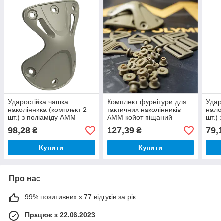
Ударостійка чашка
Комплект фурнітури для
Удар
наколінника (комплект 2
тактичних наколінників
нало
шт.) з поліаміду AMM
AMM койот піщаний
шт.)
KNp001 койот піщаний
CEp0
98,28
127,39
79,
₴
₴
(07.01.001.01.62)
(07.
Купити
Купити
Про нас
99% позитивних з 77 відгуків за рік
Працює з 22.06.2023