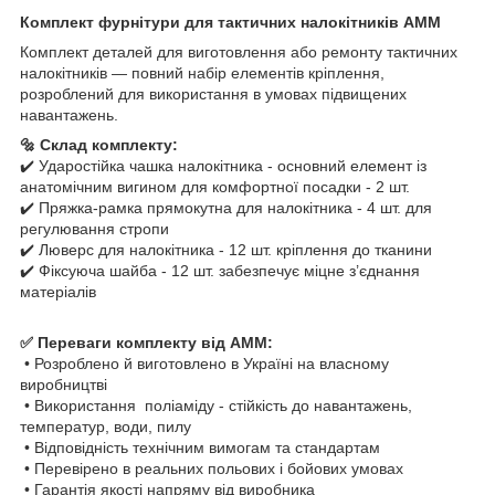
Комплект фурнітури для тактичних налокітників AMM
Комплект деталей для виготовлення або ремонту тактичних
налокітників — повний набір елементів кріплення,
розроблений для використання в умовах підвищених
навантажень.
🔩 Склад комплекту:
✔️ Ударостійка чашка налокітника - основний елемент із
анатомічним вигином для комфортної посадки - 2 шт.
✔️ Пряжка-рамка прямокутна для налокітника - 4 шт. для
регулювання стропи
✔️ Люверс для налокітника - 12 шт. кріплення до тканини
✔️ Фіксуюча шайба - 12 шт. забезпечує міцне з’єднання
матеріалів
✅ Переваги комплекту від AMM:
• Розроблено й виготовлено в Україні на власному
виробництві
• Використання поліаміду - стійкість до навантажень,
температур, води, пилу
• Відповідність технічним вимогам та стандартам
• Перевірено в реальних польових і бойових умовах
• Гарантія якості напряму від виробника