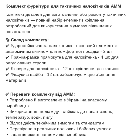
Комплект фурнітури для тактичних налокітників AMM
Комплект деталей для виготовлення або ремонту тактичних
налокітників — повний набір елементів кріплення,
розроблений для використання в умовах підвищених
навантажень.
🔩 Склад комплекту:
✔️ Ударостійка чашка налокітника - основний елемент із
анатомічним вигином для комфортної посадки - 2 шт.
✔️ Пряжка-рамка прямокутна для налокітника - 4 шт. для
регулювання стропи
✔️ Люверс для налокітника - 12 шт. кріплення до тканини
✔️ Фіксуюча шайба - 12 шт. забезпечує міцне з’єднання
матеріалів
✅ Переваги комплекту від AMM:
• Розроблено й виготовлено в Україні на власному
виробництві
• Використання поліаміду - стійкість до навантажень,
температур, води, пилу
• Відповідність технічним вимогам та стандартам
• Перевірено в реальних польових і бойових умовах
• Гарантія якості напряму від виробника