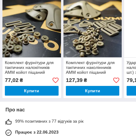
Комплект фурнітури для
Комплект фурнітури для
Удар
тактичних налокітників
тактичних наколінників
нало
AMM койот піщаний
AMM койот піщаний
шт.)
CEp0
77,02
127,39
79,
₴
₴
(07.
Купити
Купити
Про нас
99% позитивних з 77 відгуків за рік
Працює з 22.06.2023