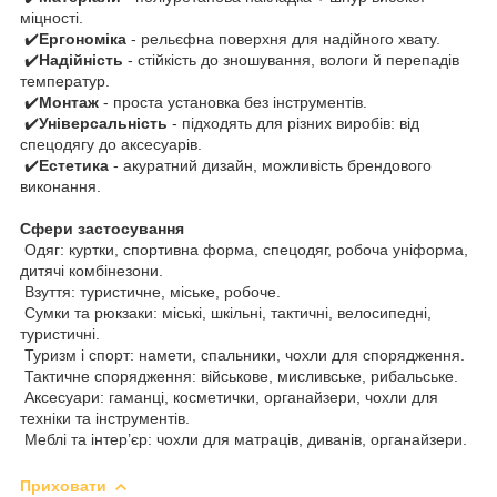
міцності.
✔️
Ергономіка
- рельєфна поверхня для надійного хвату.
✔️
Надійність
- стійкість до зношування, вологи й перепадів
температур.
✔️
Монтаж
- проста установка без інструментів.
✔️
Універсальність
- підходять для різних виробів: від
спецодягу до аксесуарів.
✔️
Естетика
- акуратний дизайн, можливість брендового
виконання.
Сфери застосування
Одяг: куртки, спортивна форма, спецодяг, робоча уніформа,
дитячі комбінезони.
Взуття: туристичне, міське, робоче.
Сумки та рюкзаки: міські, шкільні, тактичні, велосипедні,
туристичні.
Туризм і спорт: намети, спальники, чохли для спорядження.
Тактичне спорядження: військове, мисливське, рибальське.
Аксесуари: гаманці, косметички, органайзери, чохли для
техніки та інструментів.
Меблі та інтер’єр: чохли для матраців, диванів, органайзери.
Приховати