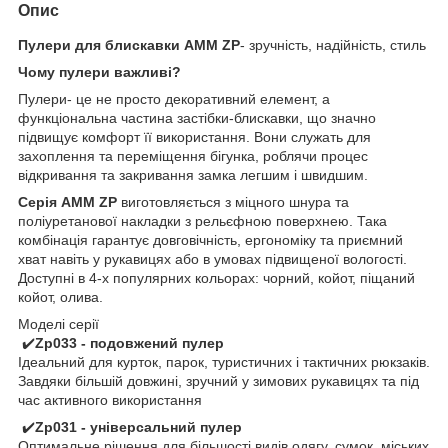
Опис
Пулери для блискавки AMM ZP
- зручність, надійність, стиль
Чому пулери важливі?
Пулери- це не просто декоративний елемент, а
функціональна частина застібки-блискавки, що значно
підвищує комфорт її використання. Вони служать для
захоплення та переміщення бігунка, роблячи процес
відкривання та закривання замка легшим і швидшим.
Серія AMM ZP
виготовляється з міцного шнура та
поліуретанової накладки з рельєфною поверхнею. Така
комбінація гарантує довговічність, ергономіку та приємний
хват навіть у рукавицях або в умовах підвищеної вологості.
Доступні в 4-х популярних кольорах: чорний, койот, піщаний
койот, олива.
Моделі серії
✔️
Zp033 - подовжений пулер
Ідеальний для курток, парок, туристичних і тактичних рюкзаків.
Завдяки більшій довжині, зручний у зимових рукавицях та під
час активного використання
✔️
Zp031 - універсальний пулер
Оптимальне рішення для більшості видів одягу, сумок, міських