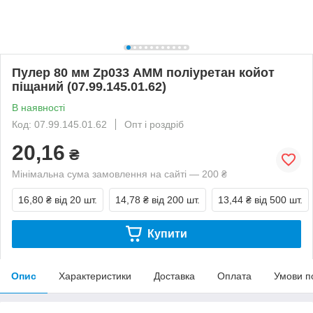
Пулер 80 мм Zp033 АММ поліуретан койот
піщаний (07.99.145.01.62)
В наявності
Код: 07.99.145.01.62
Опт і роздріб
20,16
₴
Мінімальна сума замовлення на сайті — 200 ₴
16,80 ₴
від 20 шт.
14,78 ₴
від 200 шт.
13,44 ₴
від 500 шт.
Купити
Опис
Характеристики
Доставка
Оплата
Умови п