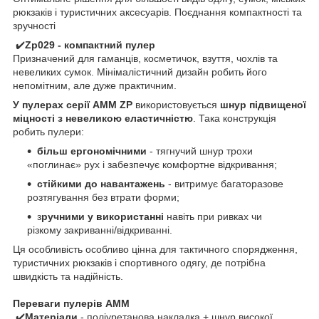
рюкзаків і туристичних аксесуарів. Поєднання компактності та
зручності
✔️
Zp029 - компактний пулер
Призначений для гаманців, косметичок, взуття, чохлів та
невеликих сумок. Мінімалістичний дизайн робить його
непомітним, але дуже практичним.
У пулерах серії AMM ZP
використовується
шнур підвищеної
міцності з невеликою еластичністю
. Така конструкція
робить пулери:
більш ергономічними
- тягнучий шнур трохи
«поглинає» рух і забезпечує комфортне відкривання;
стійкими до навантажень
- витримує багаторазове
розтягування без втрати форми;
з
ручними у використанні
навіть при ривках чи
різкому закриванні/відкриванні.
Ця особливість особливо цінна для тактичного спорядження,
туристичних рюкзаків і спортивного одягу, де потрібна
швидкість та надійність.
Переваги пулерів AMM
✔️
Матеріали
- поліуретанова накладка + шнур високої