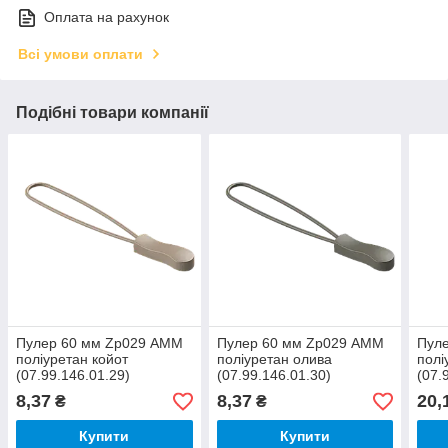
Оплата на рахунок
Всі умови оплати
Подібні товари компанії
Пулер 60 мм Zp029 АММ
Пулер 60 мм Zp029 АММ
Пул
поліуретан койот
поліуретан олива
полі
(07.99.146.01.29)
(07.99.146.01.30)
(07.
8,37
8,37
20,
₴
₴
Купити
Купити