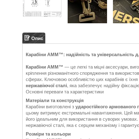
Опис
Карабіни AMM™: надійність та універсальність
Карабіни AMM™
— це легкі та міцні аксесуари, виг
кріплення різноманітного спорядження та використов
сферах. Ключовою особливістю цих карабінів є їхня 
нержавіючої сталі
, яка забезпечує надійну фіксацію
Основні переваги та характеристики
Матеріали та конструкція
Карабіни виготовлені з
ударостійкого армованого п
цьому витримує екстремальні навантаження. Цей мат
його ідеальним для використання в суворих умовах.
нержавіючої сталі, яка є серцем механізму і гаранту
Розміри та кольори