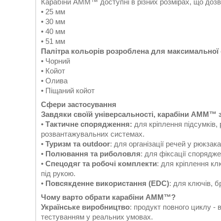
Карабіни AMM™ доступні в різних розмірах, що дозвол
• 25 мм
• 30 мм
• 40 мм
• 51 мм
Палітра кольорів розроблена для максимальної с
• Чорний
• Койот
• Олива
• Піщаний койот
Сфери застосування
Завдяки своїй універсальності, карабіни AMM™
•
Тактичне спорядження:
для кріплення підсумків, 
розвантажувальних системах.
•
Туризм та outdoor
: для організації речей у рюкзака
•
Полювання та риболовля
: для фіксації спорядж
•
Спецодяг та робочі комплекти
: для кріплення кл
під рукою.
•
Повсякденне використання (EDC)
: для ключів, б
Чому варто обрати карабіни AMM™?
Українське виробництво
: продукт повного циклу - 
тестуванням у реальних умовах.