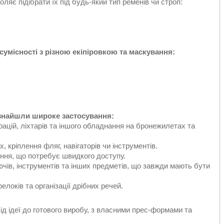
яє підібрати їх під будь-який тип ременів чи строп:
умісності з різною екіпіровкою та маскування:
 знайшли широке застосування:
рацій, ліхтарів та іншого обладнання на бронежилетах та
х, кріплення фляг, навігаторів чи інструментів.
ення, що потребує швидкого доступу.
ючів, інструментів та інших предметів, що завжди мають бути
релоків та організації дрібних речей.
від ідеї до готового виробу, з власними прес-формами та