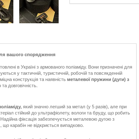
 для вашого спорядження
отовлені в Україні з армованого поліаміду. Вони призначені для
уються у тактичній, туристичній, робочій та повсякденній
міцна конструкція та наявність
металевої пружини (дуги) з
 та довговічність.
оліаміду,
який значно легший за метал (у 5 разів), але при
еріал стійкий до ультрафіолету, вологи та бруду, що робить
 Надійна фіксація забезпечується металевою дугою з
є, що карабін не відкриється випадково.