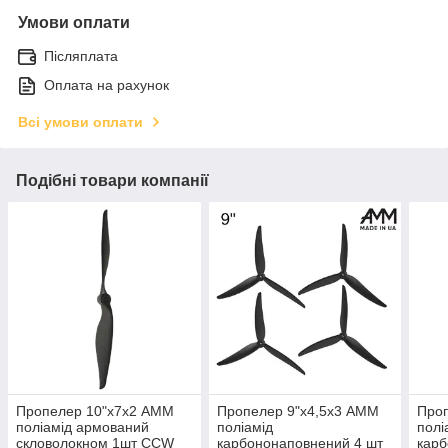
Умови оплати
Післяплата
Оплата на рахунок
Всі умови оплати
Подібні товари компанії
Пропелер 10"х7х2 АММ
Пропелер 9"х4,5х3 АММ
Про
поліамід армований
поліамід
полі
скловолокном 1шт CСW
карбононаповнений 4 шт
карб