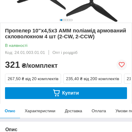
Пропелер 10"х4,5х3 АММ поліамід армований
скловолокном 4 шт (2-CW, 2-CCW)
В наявності
Код: 24.01.003.01.01
Опт і роздріб
321
₴/комплект
267,50 ₴
від 20 комплектів
235,40 ₴
від 200 комплектів
21
Купити
Опис
Характеристики
Доставка
Оплата
Умови п
Опис