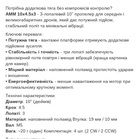
Потрібна додаткова тяга без компромісів контролю?
AMM 10x4.5x3
- 3-лопатевий 10” пропелер для середніх і
великогабаритних дронів, який дає потужний підйом,
стабільний політ та мінімальні вібрації.
Ключові переваги:
•
Потужна тяга
- вантажні платформи отримують додаткове
підйомне зусилля.
•
Стабільність і точність
- три лопаті забезпечують
рівномірний потік повітря і менше вібрацій (краща картинка
для камер).
•
Міцний матеріал
- наповнений поліамід протистоїть ударам
і зношенню.
•
Енергоефективність
- менше навантаження на мотор при
оптимальному крутному моменті.
Технічні характеристики:
Діаметр
: 10” (дюймів)
Крок
: 4.5
Лопаті
: 3
Матеріал
: наповнений поліамід Втулка: 19 мм / 10 мм
Вал
: M5
Вага
: ~20 г (один) Комплектація: 4 шт. (2 CW / 2 CCW)